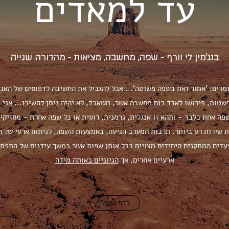
עד למאדים
בנג'מין לי וורף - שפה, מחשבה, מציאות - מהדורה שנייה
ומרים: 'אמור זאת בשפה פשוטה'... אבל להגביל את החשיבה לדפוסים של האנג
שטות, פירושו לאבד כוח מחשבה אשר, משאבד, לא יהיה ניתן להשיבו... אני מ
פה אחת בלבד - ותהא זו אנגלית, גרמנית, רוסית או כל שפה אחרת - מחזיקים
 שירות רע ביותר. תרבות המערב הגיעה, באמצעות השפה, לניתוח ארעי של המ
צעדים המתקנים היחידים מצויים בכל אותן שפות אשר במשך עידנים של התפתח
ארעיים אחרים, אך
הגיוניים באותה מידה
לדף הספר