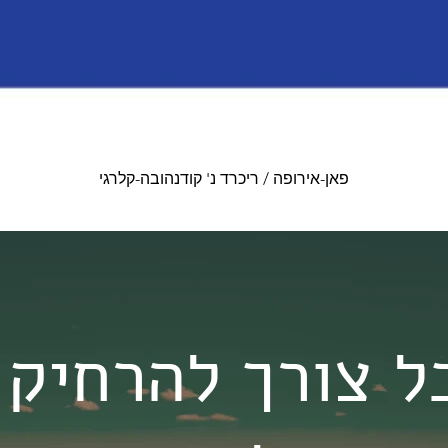
פאן-אירופה / ריכרד נ' קודנהובה-קלרגי
כל צורך להרחיק 