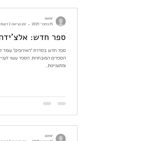
iairor
15 בפבר׳ 2025
זמן קריאה 2 דקות
ספר חדש: אלצ'ידה 
ספר חדש בסדרת "האירופים" עומד להג
הספרים המובחרות. הספר עשוי לעניין
ומתעניינות...
iairor