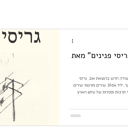
יסי פנינים" מאת
ירה חדש בהוצאת אוב. גריסי
פנינים הוא ספרו הראשון של אמיר בקר, יליד 1964. שירים ותרגומי שירים
תרבות וספרות של עיתון הארץ.
טורו, "שגריר שירה", הופיע במוסף ספרים של הארץ בשנים 2013–2015.
הספר מביא מבחר משיריו וכן תרגומים מיידיש ומאנגלית. הספר בן 68
הראשונה, "גריסי פנינים", כונס
 הנעים בין שלל צורות שיריות, בין