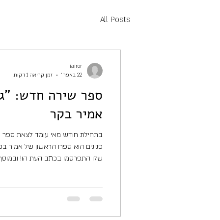
All Posts
iairor
22 באפר׳
זמן קריאה 1 דקות
ספר שירה חדש: "גר
אמיר בקר
בתחילת חודש מאי עומד לצאת ספר ש
שלו התפרסמו בכתב העת הו! ובמוסף 
עמודים ונחלק לארבע חטיבות. בחטיבה 
מבחר משיריו של המשורר לאורך השנים,
הרציני למחויך, בין הלירי לתיאורי, בין חי