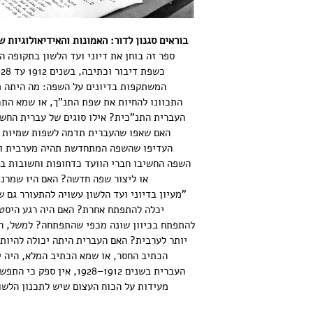
בוראים סגנון לדור: האמונות והאידיאולוגיות 
ספר זה בוחן את דיוני ועד הלשון בתקופה
המשתקפות בדיונים על השפה: מה היתה 
התכוונו להחיות את שפת התנ"ך, או שמא התכ
העברית התנ"כית? אילו סוגים של עברית החשיב
האם שאפו שהעברית תדמה לשפות שמיות אח
העדיפו שהשפה המתחדשת תהיה מערבית ו"א
השפה החשיבו חברי הוועד כדחופות וחשובות במ
או ליצור שפה חדשה? האם היו שמרני
"מעיון בדיוני ועד הלשון עשויה להתעורר גם 
יכלה להתפתח אחרת? האם היה רגע היסטו
להתפתח בכיוון שונה מכפי שהתפתחה? למשל, הא
יותר לערבית? האם העברית היתה יכולה להיות 
הכתיב החסר, או שמא הכתיב המלא, היה י
העברית בשנים 1912–1928, 
מעידות על הכוח העצום שיש לתכנון הלשוני