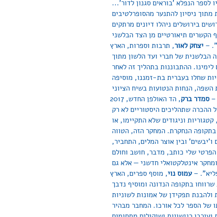
לספר הנפלא 'בוראים סגנון לדור'... 
מתוך ניסיון להתנער מהסופרלטיבים 
שים בירושלים ניהלו דיונים מרתקים 
 הקשרים תיאורטיים מן הצד הבלשני 
. – 
יצחק לאור
, תרבות וספרות, הארץ
ה הבלשנית של חברי ועד הלשון מתוך 
לימינו. ההתבוננות בתהליך זה לאחר 
ות שחלו בעברית בת-זמננו, מוסיפה 
 השפה, הנחות הנטועות בשיח הציוני 
– 
סמדר ברק
, הד האולפן החדש, 2017
 ההכרה שתהליכים היסטוריים לא רק 
 קטגוריות וניגודים שלא התקיימו, או 
תקופה הנחקרת. המחקר הזה, הטווה 
ו'יבשים' ובין אוצר המלים, התחביר, 
פרטי שלי כותב, מדבר, חושב וחולם 
מחקר אינטלקטואלי חדשני — אלא גם 
יא". – 
עמוס נוי
, מוסף ספרים, הארץ
שרווחו בתקופה הנדונה ומוסיף נדבך 
ולהבנת תפקידן של אמונות לשוניות 
 של הספר לכל אורכו. המחבר מבהיר 
ועירבו רגישויות ושיקולים מתחומים 