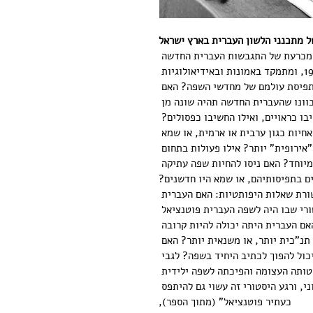
של מתכנני הלשון העברית בארץ ישראל
 המכרעת של התגבשות העברית החדשה 
כשפת דיבור וכתיבה, בשנים 1912 עד 1928, ומתמקד באמונות ובאידיאולוגיות 
תפיסת עולמם של מחדשי השפה? האם 
וונו שהעברית החדשה תהיה שונה מן 
ו כראויים, ואילו החשיבו כפסולים? 
יות כגון ערבית או ארמית, או שמא 
ירופית" יותר? אילו פעולות בתחום 
יוחד? האם ניסו להחיות שפה עתיקה 
ם בתפיסותיהם, או שמא היו חדשנים?
שורת שאלות היפותטיות: האם העברית 
רי שבו היה לשפה העברית פוטנציאל 
ם העברית היתה יכולה להיות קרובה 
תנ"כית יותר, או משנאית יותר? האם 
כול להפוך לכתיב היחיד בשפה? לגבי 
אין ספק כי התפשטותה העצומה והפיכתה לשפה ילידית 
, ורגע היסטורי זה עשוי גם להיתפס 
כעתיר פוטנציאל" (מתוך הספר),