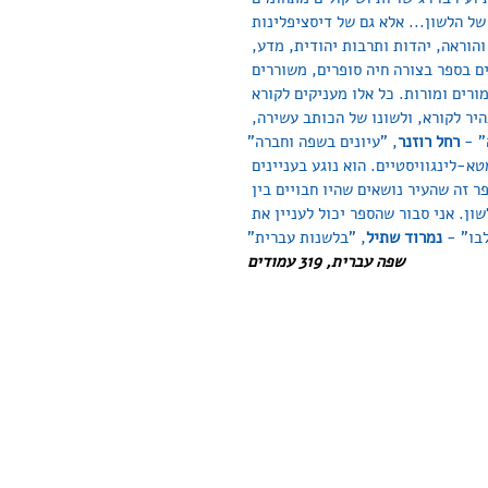
של הלשון... אלא גם של דיסציפלינות 
והוראה, יהדות ותרבות יהודית, מדע, 
ים בספר בצורה חיה סופרים, משוררים 
מורים ומורות. כל אלו מעניקים לקורא 
יר לקורא, ולשונו של הכותב עשירה, 
 - 
רחל רוזנר
, "עיונים בשפה וחברה"
א-לינגוויסטיים. הוא נוגע בעניינים 
ר זה שהעיר נושאים שהיו חבויים בין 
ון. אני סבור שהספר יכול לעניין את 
בו" - 
נמרוד שתיל
, "בלשנות עברית"
שפה עברית, 319 עמודים