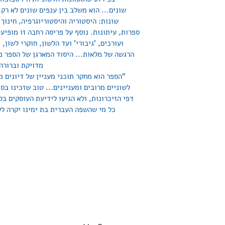
שונים... הוא משלב בין ענפים שונים לא רק 
שונות: היסטוריה והיסטוריוגרפיה, חינוך 
ספרות, עיתונות. נוסף על פריסה רחבה זו מופיע
ועורכים, 'גיבורי' ועד הלשון, חוקרי לשון, 
הרגשה של מלאות... היסוד המארגן של הספר נה
מדויקת וברורה"
"הספר הוא מחקר תוכני מעניין של דיונים מט
לשוניים מרובים ומעניינים... טוב שזכינו בספ
דפי הזיכרונות, ולא הגיעו לידיעת העוסקים בלש
כל מי שהשפה העברית בת ימינו יקרה לל