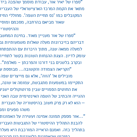
"ספרו של יאיר אור, עבודת מוסמך שהפכה בידיו 
מתאר את הקמת המרכז הארצישראלי של העברית 
המקובלים כמו 'נס תחיית השפה'. מחוללי החידו
שאור מביאם בהרחבה, מסכמם ומוסיף
וההיסטורי"
"ספרו של אור מעניין מאוד. בחינת המחשב
דבריהם בזיכרונות מעלה שאלות משמעותיות גם 
למעלה ממאה שנה, מתוך היכרות עם ההתפתחוי
עומק לדיון. הצגת ההנחות השונות בקשר לתחיית
ובקרב בלשנים בני דורנו והפרכתן – מאלפת". 
"הקריאה הצמודה והקשובה... מבוססת על
מובילים אל 'הווה', אלא גם מייצרים שפה,
התקיימו במשמעות מתגבשת, עמומה או שונה, ב
את החוטים הסמויים שבין פרוטוקולים ישנים 
ההגייה והכתיב של השפה האינטימית שבה האני ה
— הוא לא רק פרק חשוב בהיסטוריה של העברית ו
משהו מפעים ומפל
"...אור מספק תמונה אמינה ועשירה על האמונות 
להבנת התהליך ההיסטורי של התגבשות העברית 
בתהליך כזה. ואמנם הראייה המורכבת היא מעלתו
בפירוט שהאמונות הלשוניות היו סבוכות 