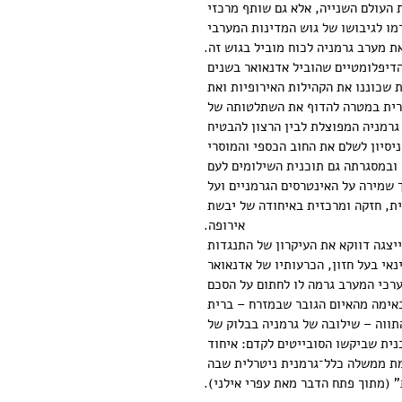
העולם השנייה, אלא גם שותף מרכזי 
ו לגיבושו של גוש המדינות המערבי 
 מערב גרמניה לכוח מוביל בגוש זה.
הדיפלומטיים שהוביל אדנאואר בשנים 
ה על הבריתות שכוננו את הקהילות האירופיות ואת 
ברית במטרה להדוף את השתלטותה של 
גרמניה המפוצלת לבין הרצון להבטיח 
סיון לשלם את החוב הכספי והמוסרי 
 ובמסגרתה גם תוכנית השילומים לעם 
ך שמירה על האינטרסים הגרמניים ועל 
ת, חזקה ומרכזית באיחודה של יבשת 
אירופה.
ייצגה דווקא את העיקרון של התנגדות 
אי בעל חזון, הכרעותיו של אדנאואר 
רכי המערב גרמה לו לחתום על הסכם 
אימה מהאיום הגובר שבמזרח – ברית 
ווה – שילובה של גרמניה בבלוק של 
ית שביקשו הסובייטים לקדם: איחוד 
מת ממשלה כלל־גרמנית ניטרלית שבה 
" (מתוך פתח הדבר מאת עפרי אילני).