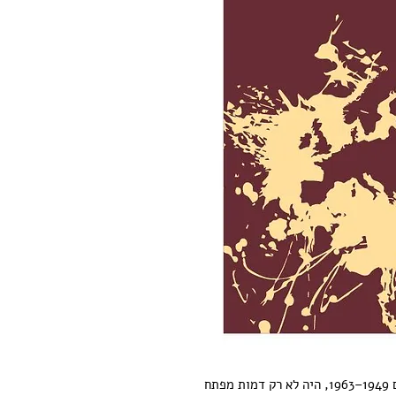
קונרד אדנאואר, קנצלר מערב גרמניה בשנים 1949–1963, היה לא רק דמות מפתח 