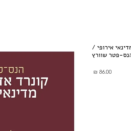
דינאי אירופי /
נס-פטר שוורץ
מחיר