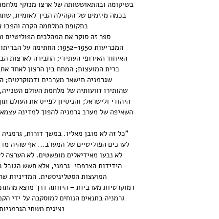
בשיקומה ובהתאוששותה של ארצו מנזקי מלחמת 
בכמה מיזמים של הקהילה הבין־לאומית, שתרמ
בתקופת המלחמה הקרה והפכו את
ספר זה סוקר את המהלכים הפוליטיים ו
המכריעות 1950–1952: החתימ
האיחוד האירופי העתידי; החבירה לארצות ה
ברית המועצות; המתח בין הרצון לאחד את 
שגרמניה תישאר מערבית ודמוקרטית; הני
שהותירו זוועותיה של מלחמת העולם השנייה,
היהודי ולישראל; והניסיון לפייס את העולם תו
השאיפה של מערב גרמניה להפוך למדינה עצמאי
"כל זה לא מובן מאליו. במשך דורות, גרמניה 
לערכים הפוליטיים של המערב... אף שהיה מדינ
לא נבעו מאידיאלים מופשטים. לא הערצה לע
הידידות הצרפתי–גרמני, אלא חשש הגובל ב
המועצות הסטליניסטית. המדיניות שהת
דמוקרטיות מערביות – היוותה דרך מוצא מהתוכנ
גרמניה בתנאים הנוחים למוסקבה על ידי הק
נציגים משתי הגרמניות