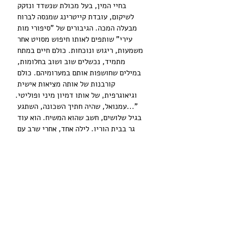
בחיי המין, בעל מכולת שנשדד ונזקק 
לשיקום, עובדת קייטרינג שמנסה לברוח 
מבעלה המכה. הגיבורים של "סיפורי מות 
עירי" שותפים לאותו חיפוש מסויט אחר 
משמעות, ריגוש ונוכחות. כולם חיים במתח 
מתמיד, נכשלים שוב ושוב בחלומות, 
במילים שחושפות אותם במערומיהם. כולם 
קורבנות של אותה מציאות אישית 
וגיאוגרפית, של אותו דמיון מיני ופוליטי.
"...עמנואל, שהיה חתיך השכונה, השתגע 
בגיל שלושים, חשב שהוא המשיח. הוא עוד 
גר בבית הוריו. לילה אחד, אחרי שרב עם 
אביו שרק רצה שימצא עבודה נורמלית, הוא 
ירד לרחוב, קפץ מעל הגדר, ושם את ראשו 
על מסילת הרכבת. רכבת נוסעים כמעט ריקה 
פיזרה לו את המוח. זו דרך מקובלת להתאבד 
בחיפה, מסתבר. מאות כבר מתו כך ליד 
הבית שלך. בילדותך, את מספרת, הם רדפו 
אותך, רוחות בלי ראש בסיוטים. כועסים 
מרושעים עם חריקת בלמי רכבת לנצח צרורה 