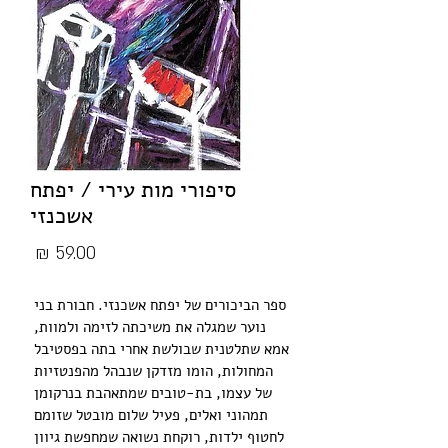
סיפורי מות עירי / יפתח
אשכנזי
מחיר
ספר הביכורים של יפתח אשכנזי. חבורת בני 
נוער שמגלה את משיכתה לזימה ולמוות, 
אמא שתלטנית שבולשת אחרי בתה בפסטיבל 
המחולות, הומו מזדקן שנבהל מהפנטזיות 
של עצמו, בת-טובים שמתאהבת בנרקומן 
תמהוני ואלים, פעיל שלום מובטל שזומם 
לחטוף ילדות, רוקחת נשואה שמחפשת גיוון 