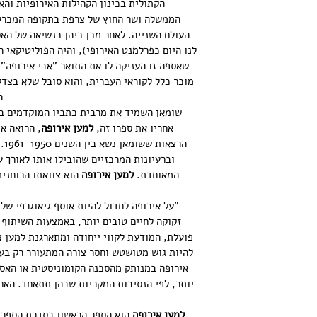
הקתולית בכינון הקהילות האירופיות והאי
הממשלה ושר החוץ של צרפת בתקופה המכרע
העולם השנייה. לאחר מכן כיהן כנשיאה של הא
לנו היום כפרלמנט האירופי), והיה הפוליטיקאי 
שאספה זו העניקה לו את התואר "אבי אירופה".
מוכר כלל לקוראי העברית, והוא סובל שלא בצדק
ה
שומאן השמיד את מרבית כתביו המוקדמים במ
אחריו את ספרו זה, 
למען אירופה
, הרואה א
הר
וברעיונות המרכזיים שהובילו אותו לאורך 
המאוחדת. 
למען אירופה
 הוא צוואתו הרוחני
"על אירופה לחדול להיות אוסף גיאוגרפי של מ
זקוקה לחיים טובים יותר, באמצעות השיתוף 
פועלת, המודעת לקווי ייחודה ומתארגנת למען צ
להיות גוש מטושטש וחסר צורה המתעורר רק בעת
אירופה במנותק מהסכנה הקומוניסטית או האסי
יותר, לפי הנסיבות המקריות שבהן תתאחד. האם
למען אירופה
 הוא הספר הראשון בסדרת הספרי