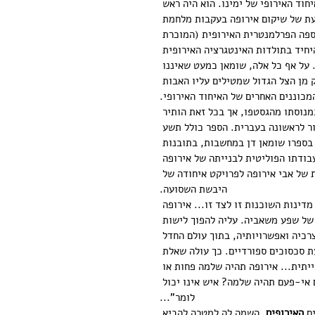
חוד האירופי של ימינו. הוא היה ראש 
ת של שיקום אירופה בעקבות מלחמת 
ספה הפרלמנטרית האירופית (המוכרת 
היחיד בתולדות האינטגרציה האירופית 
 על אף כל אלה, שומאן כמעט שאיננו 
 מן הצל הגדול שמטילים עליו האבות 
מכוננים האחרים של האיחוד האירופי.
נוסתו מהגסטפו, אך בכל זאת הותיר 
ור לראשונה בעברית. הספר כולל תשע 
צאות ששומאן נשא בין השנים 1950–1961. בספרו שומאן דן במחשבות, בתובנות 
עבודתו הפוליטית לבנייתה של אירופה 
ת של אבי אירופה לפרויקט איחודה של 
היבשת השסועה.
דינות השוכנות זו לצד זו... אירופה 
של שפע משאביה. עליה להפוך לישות 
רכיה ואפשרויותיה, בתוך עולם החדל 
 סכסוכים ספורדיים. כך עולה שאלת 
יתית... אירופה תהיה שלמה פחות או 
 אי-פעם תהיה שלמה? איש אינו יכול 
לומר"...
ם 
האירופים
, השמה לה למטרה להביא 