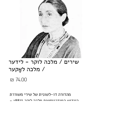
שירים / מלכה לוקר - לידער
/ מלכה לאָקער
מחיר
מהדורה דו-לשונית של שירי משוררת 
היידיש המודרניסטית מלכה לוקר (1887 - 
1990), עם תרגומים לעברית מאת אביגדור 
המאירי, שמשון מלצר ובני מר.
לידער פון דער מאָדערניסטישער יידיש 
דיכטערין מלכה לאָקער (1887 - 1990) - 