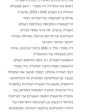
מודרנית, ובפרט באיטליה. במרכזו עומדת 
דמותו של אלצ'ידה דה גספרי - ראש ממשלת 
איטליה בין השנים 1945 ו-1953, שהוביל 
מהלכים לשיקומה של המדינה אחרי 
הדיקטטורה והתבוסה במלחמת העולם 
השנייה, ובערוב ימיו צירף אותה לברית 
הפוליטית של מדינות אירופה, שהיתה עתידה 
להפוך לאיחוד האירופי.
דה גספרי, נולד ב-1881 בחבל טרֶנְטינוֹ, שהיה 
חלק משטחה של האימפריה 
האוסטרו־הונגרית. רק בסוף מלחמת העולם 
הראשונה סופח החבל לאיטליה, ודה גספרי 
הפך לאזרח איטלקי. הספר מתאר את המסלול 
שעבר מן הפוליטיקה המחוזית אל הפוליטיקה 
הלאומית, ומשם אל העשייה המדינית במסגרת 
כלל־אירופית. סיפורה המפותל והמרתק של 
איטליה מראשית המאה העשרים ועד לשילובה 
באיחוד היבשת, וכן חשיבותה וייחודיותה של 
הזירה האיטלקית בהקשר האירופי, משתקפים 