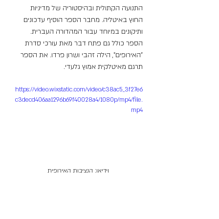
התנועה הקתולית ובהיסטוריה של מדיניות 
החוץ באיטליה. מחבר הספר הוסיף עדכונים 
ותיקונים במיוחד עבור המהדורה העברית. 
הספר כולל גם פתח דבר מאת עורכי סדרת 
"האירופים", הילה זהבי ושרון פרדו. את הספר 
תרגם מאיטלקית אמוץ גלעדי.
https://video.wixstatic.com/video/c38ac5_3f27e6
c3decd406aa1296b69f40028a4/1080p/mp4/file.
mp4
וידיאו: הנציבות האירופית