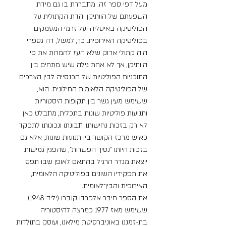
מעל דפי ספר זה. מתבררת בו גם מידת 
השפעתם של הוותיקן והדת הקתולית על 
הפוליטיקה באיטליה ועל זרמי המעמקים 
בפוליטיקה האירופית. כך, למשל, דה גספרי 
היה קתולי אדוק שלא העז להמרות את פי 
הוותיקן, אך לא אחת גילה שיש מתחים בין 
התוכניות הפוליטיות של הכנסייה לבין הצרכים 
של הפוליטיקה הלאומית החילונית. הוא, 
ששימש מעין גשר בין תקופות היסטוריות 
ותנועות פוליטיות שונות בתכלית, מתבלט כאן 
לא רק בזכות נחישותו, תבונתו ונכונותו לתפקד 
כאיש מרכז הקושר בין תנועות שונות, אלא גם 
בזכות היותו "נסיך הפשרות", שהפגין גמישות 
יוצאת מגדר הרגיל בהתאם לאופן שבו תפס 
את תפקידיו השונים בפוליטיקה הלאומית, 
האירופית והבין־לאומית.
את הספר חיבר אלפרדו קנברו (יליד 1948), 
ששימש מאז 1977 כמרצה להיסטוריה 
בת-זמננו באוניברסיטת מילאנו, ועוסק בתולדות 