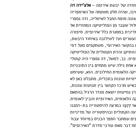
ודה של יבשת אירופה – 
אלצ'ידה דה 
ב-1881 בחבל טרֶנְטינוֹ, שהיה חלק משטחה של האימפריה 
ונה סופח החבל לאיטליה, ודה גספרי 
ול שעבר מן הפוליטיקה המחוזית אל 
ינית במסגרת כלל־אירופית. סיפורה 
שרים ועד לשילובה באיחוד היבשת, 
ת בהקשר האירופי, משתקפים מעל דפי 
ותיקן והדת הקתולית על הפוליטיקה 
ית. כך, למשל, דה גספרי היה קתולי 
 אחת גילה שיש מתחים בין התוכניות 
יקה הלאומית החילונית. הוא, ששימש 
יטיות שונות בתכלית, מתבלט כאן לא 
איש מרכז הקושר בין תנועות שונות, 
ין גמישות יוצאת מגדר הרגיל בהתאם 
ה הלאומית, האירופית והבין־לאומית.
 (יליד 1948) שימש מאז 1977 כמרצה להיסטוריה בת-זמננו 
עה הקתולית ובהיסטוריה של מדיניות 
נים שמחבר הספר הכניס במיוחד עבור 
ח דבר מאת עורכי סדרת "האירופים".