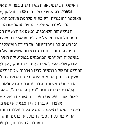
האיטלקית, שמילאה תפקיד חשוב בפרויקט איח
גספרי
. דה גספרי נולד 
האוסטרו־הונגרית. רק בסוף מלחמת העולם הראש
הפך לאזרח איטלקי. הספר מתאר את המסל
הפוליטיקה הלאומית, ומשם אל העשייה המד
המפותל והמרתק של איטליה מראשית המאה הע
וכן חשיבותה וייחודיותה של הזירה האיטלקי
ספר זה. מתבררת בו גם מידת השפעתם של הו
באיטליה ועל זרמי המעמקים בפוליטיקה האירופ
אדוק שלא העז להמרות את פי הוותיקן, אך לא
הפוליטיות של הכנסייה לבין הצרכים של הפוליט
מעין גשר בין תקופות היסטוריות ותנועות פול
רק בזכות נחישותו, תבונתו ונכונותו לתפקד כ
אלא גם בזכות היותו "נסיך הפשרות", שהפג
לאופן שבו תפס את תפקידיו השונים בפוליטיק
אלפרדו קנברו
באוניברסיטת מילאנו. הוא עוסק בתולדות התנו
החוץ באיטליה. ספר זו כולל עדכונים ותיקו
המהדורה העברית, וכן פת