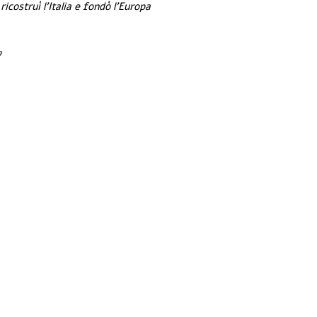
ricostruì l'Italia e fondò l'Europa 
ע