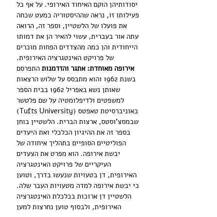
יסודותיהן הוקם האיחוד האירופי. על אף כל 
פעילותו זו, נראה שההיסטוריה כמעט שכחה 
את פועלו של הלשטיין, וספר זה, הרואה 
עתה אור בעברית, עשוי להאיר הן את דמותו 
הייחודית והן כמה מהצדדים הפחות מוכרים 
של פרויקט האינטגרציה האירופית. 
אירופה מאוחדת: אתגר והזדמנות
 התפרסם 
בשנת 1962 והוא מתבסס על שלוש הרצאות 
שאותן נשא באפריל 1962 ב
בית הספר 
למשפטים ולדיפלומטיה על שם פלטשר 
באוניברסיטת טאפטס (
Tufts University
) 
שבמסצ'וסטס, ארצות הברית. הלשטיין בוחן 
בספר זה את ההיגיון הכלכלי ואת היעדים 
הפוליטיים הסופיים בתהליך איחודה של 
יבשת אירופה. הוא מפרט את הצעדים 
העיקריים של פרויקט האינטגרציה 
האירופית, דן בטעויות שנעשו בדרך, וטוען 
כי יבשת אירופה למדה מטעויות העבר שלה. 
הלשטיין דן ארוכות בכלכלת האינטגרציה 
האירופית, ולבסוף טוען נחרצות למען 