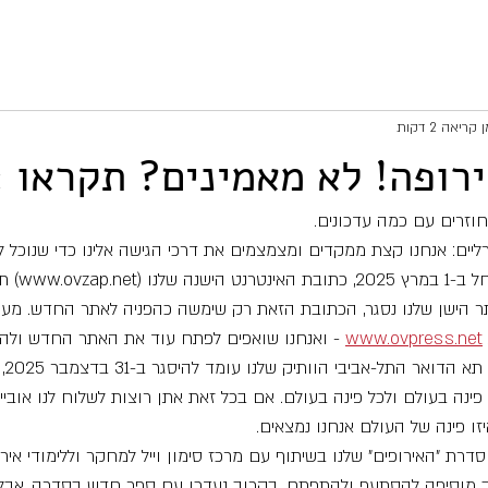
 קריאה 2 דקות
ירופה! לא מאמינים? תקראו :
חוזרים עם כמה עדכונים.
רליים: אנחנו קצת ממקדים ומצמצמים את דרכי הגישה אלינו כדי שנוכל לה
רציף ואמין יותר.
הישן שלנו נסגר, הכתובת הזאת רק שימשה כהפניה לאתר החדש. מעכש
www.ovpress.net
 - ואנחנו שואפים לפתח עוד את האתר החדש ולהוס
ופונק
פינה בעולם ולכל פינה בעולם. אם בכל זאת אתן רוצות לשלוח לנו אובייק
זו פינה של העולם אנחנו נמצאים.
דרת "האירופים" שלנו בשיתוף עם מרכז סימון וייל למחקר וללימודי אירו
נגב מוסיפה להסתעף ולהתפתח. בקרוב נעדכן עם ספר חדש בסדרה, אבל ל