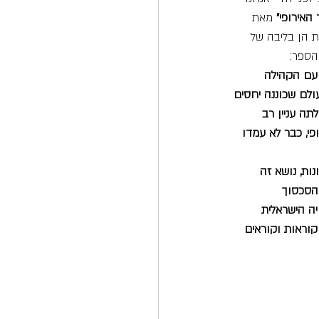
האירופי" 
מאת 
ת הן בליבה של 
הספר:
ית, שביקשה בשנת 1957 לקשור קשרים עם הקהילה 
שראל למדינה הרביעית בעולם שכוננה יחסים 
תה עניין רב 
י, כבר לא עמדו 
ות, נושא זה 
הסכסוך 
יה הישראלית 
קוראות וקוראים 