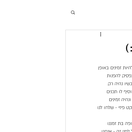
)
יות זמינים באופן 
 ראשית, החל ב-1 במרץ 2025, כתובת האינטרנט הישנה שלנו (www.ovzap.net) תפסיק להפנות 
יו נהיה רק 
יף לו תכנים 
ציונליות בקרוב. שנית, תא הדואר התל-אביבי הוותיק שלנו עומד להיסגר ב-31 בדצמבר 2025, ונהיה זמינים 
ט פיזי - שלחו לנו 
פה בת זמננו 
פני זה - אנחנו 