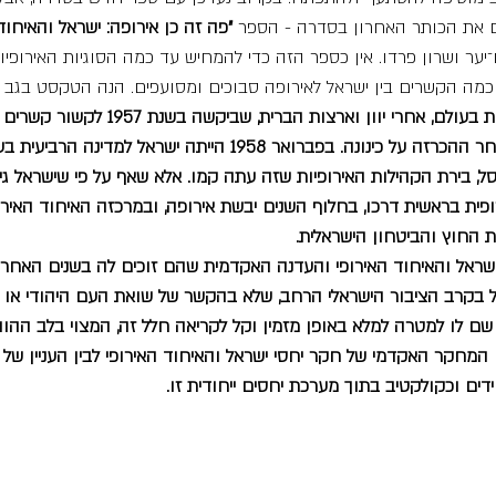
 את הכותר האחרון בסדרה - הספר 
"פה זה כן אירופה: ישראל והאיחוד 
נו־יער ושרון פרדו. אין כספר הזה כדי להמחיש עד כמה הסוגיות האירופיו
 כמה הקשרים בין ישראל לאירופה סבוכים ומסועפים. הנה הטקסט בגב 
ישראל היא המדינה השלישית בעולם, אחרי יוון וארצות הבר
הכלכלית האירופית מייד לאחר ההכרזה על כינונה. בפברואר 1958 הייתה י
ל, בירת הקהילות האירופיות שזה עתה קמו. אלא שאף על פי שישראל גיל
פית בראשית דרכו, בחלוף השנים יבשת אירופה, ובמרכזה האיחוד האירופ
ת החוץ והביטחון הישראלית.
שראל והאיחוד האירופי והעדנה האקדמית שהם זוכים לה בשנים האחרונ
לל בקרב הציבור הישראלי הרחב, שלא בהקשר של שואת העם היהודי או 
שם לו למטרה למלא באופן מזמין וקל לקריאה חלל זה, המצוי בלב ההוו
המחקר האקדמי של חקר יחסי ישראל והאיחוד האירופי לבין העניין של 
ים וכקולקטיב בתוך מערכת יחסים ייחודית זו.